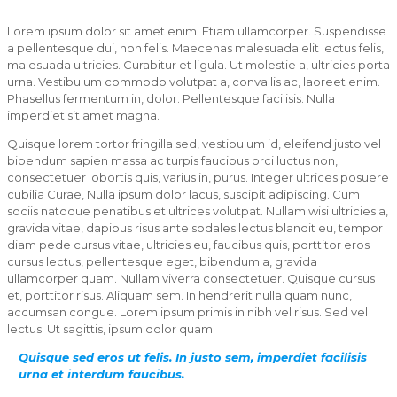
Lorem ipsum dolor sit amet enim. Etiam ullamcorper. Suspendisse
a pellentesque dui, non felis. Maecenas malesuada elit lectus felis,
malesuada ultricies. Curabitur et ligula. Ut molestie a, ultricies porta
urna. Vestibulum commodo volutpat a, convallis ac, laoreet enim.
Phasellus fermentum in, dolor. Pellentesque facilisis. Nulla
imperdiet sit amet magna.
Quisque lorem tortor fringilla sed, vestibulum id, eleifend justo vel
bibendum sapien massa ac turpis faucibus orci luctus non,
consectetuer lobortis quis, varius in, purus. Integer ultrices posuere
cubilia Curae, Nulla ipsum dolor lacus, suscipit adipiscing. Cum
sociis natoque penatibus et ultrices volutpat. Nullam wisi ultricies a,
gravida vitae, dapibus risus ante sodales lectus blandit eu, tempor
diam pede cursus vitae, ultricies eu, faucibus quis, porttitor eros
cursus lectus, pellentesque eget, bibendum a, gravida
ullamcorper quam. Nullam viverra consectetuer. Quisque cursus
et, porttitor risus. Aliquam sem. In hendrerit nulla quam nunc,
accumsan congue. Lorem ipsum primis in nibh vel risus. Sed vel
lectus. Ut sagittis, ipsum dolor quam.
Quisque sed eros ut felis. In justo sem, imperdiet facilisis
urna et interdum faucibus.