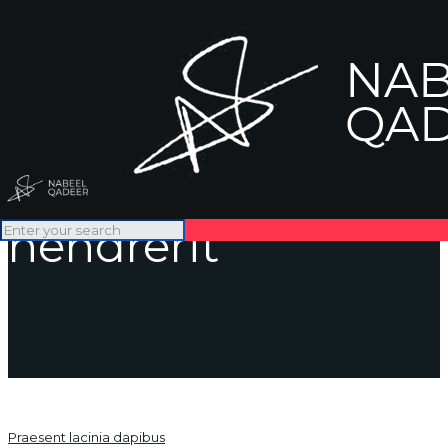
Vestibulum laoreet
hendrerit
Praesent lacinia dapibus