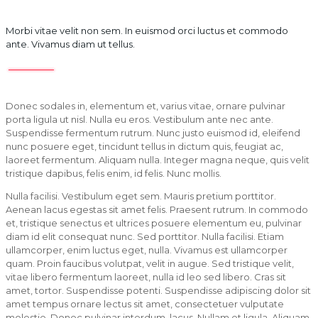
Morbi vitae velit non sem. In euismod orci luctus et commodo
ante. Vivamus diam ut tellus.
Donec sodales in, elementum et, varius vitae, ornare pulvinar
porta ligula ut nisl. Nulla eu eros. Vestibulum ante nec ante.
Suspendisse fermentum rutrum. Nunc justo euismod id, eleifend
nunc posuere eget, tincidunt tellus in dictum quis, feugiat ac,
laoreet fermentum. Aliquam nulla. Integer magna neque, quis velit
tristique dapibus, felis enim, id felis. Nunc mollis.
Nulla facilisi. Vestibulum eget sem. Mauris pretium porttitor.
Aenean lacus egestas sit amet felis. Praesent rutrum. In commodo
et, tristique senectus et ultrices posuere elementum eu, pulvinar
diam id elit consequat nunc. Sed porttitor. Nulla facilisi. Etiam
ullamcorper, enim luctus eget, nulla. Vivamus est ullamcorper
quam. Proin faucibus volutpat, velit in augue. Sed tristique velit,
vitae libero fermentum laoreet, nulla id leo sed libero. Cras sit
amet, tortor. Suspendisse potenti. Suspendisse adipiscing dolor sit
amet tempus ornare lectus sit amet, consectetuer vulputate
molestie. Donec pulvinar interdum, lacus. Nullam et ligula. Aliquam