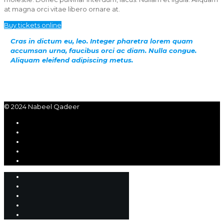
at magna orci vitae libero ornare at.
Buy tickets online
Cras in dictum eu, leo. Integer pharetra lorem quam
accumsan urna, faucibus orci ac diam. Nulla congue.
Aliquam eleifend adipiscing metus.
© 2024 Nabeel Qadeer